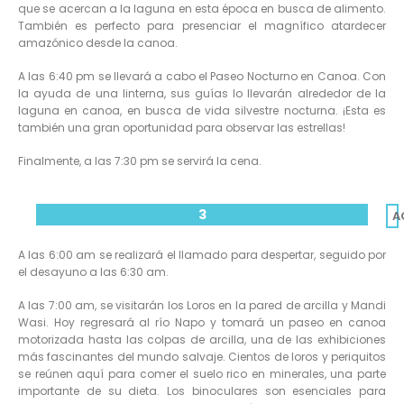
que se acercan a la laguna en esta época en busca de alimento.
También es perfecto para presenciar el magnífico atardecer
amazónico desde la canoa.
A las 6:40 pm se llevará a cabo el Paseo Nocturno en Canoa. Con
la ayuda de una linterna, sus guías lo llevarán alrededor de la
laguna en canoa, en busca de vida silvestre nocturna. ¡Esta es
también una gran oportunidad para observar las estrellas!
Finalmente, a las 7:30 pm se servirá la cena.
3
A
A las 6:00 am se realizará el llamado para despertar, seguido por
el desayuno a las 6:30 am.
A las 7:00 am, se visitarán los Loros en la pared de arcilla y Mandi
Wasi. Hoy regresará al río Napo y tomará un paseo en canoa
motorizada hasta las colpas de arcilla, una de las exhibiciones
más fascinantes del mundo salvaje. Cientos de loros y periquitos
se reúnen aquí para comer el suelo rico en minerales, una parte
importante de su dieta. Los binoculares son esenciales para