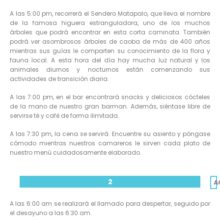
A las 5:00 pm, recorrerá el Sendero Matapalo, que lleva el nombre
de la famosa higuera estranguladora, uno de los muchos
árboles que podrá encontrar en esta corta caminata. También
podrá ver asombrosos árboles de caoba de más de 400 años
mientras sus guías le comparten su conocimiento de la flora y
fauna local. A esta hora del día hay mucha luz natural y los
animales diurnos y nocturnos están comenzando sus
actividades de transición diaria.
A las 7:00 pm, en el bar encontrará snacks y deliciosos cócteles
de la mano de nuestro gran barman. Además, siéntase libre de
servirse té y café de forma ilimitada.
A las 7:30 pm, la cena se servirá. Encuentre su asiento y póngase
cómodo mientras nuestros camareros le sirven cada plato de
nuestro menú cuidadosamente elaborado.
2
A
A las 6:00 am se realizará el llamado para despertar, seguido por
el desayuno a las 6:30 am.