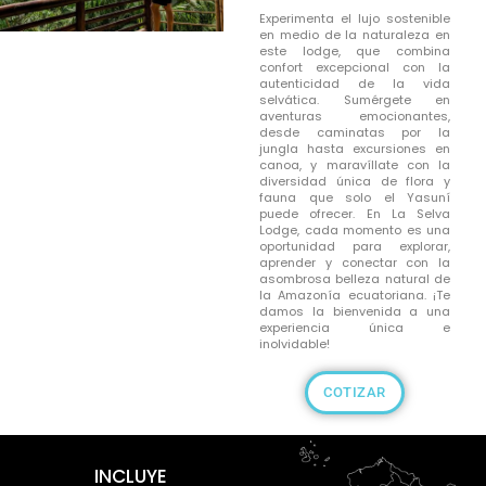
Experimenta el lujo sostenible
en medio de la naturaleza en
este lodge, que combina
confort excepcional con la
autenticidad de la vida
selvática. Sumérgete en
aventuras emocionantes,
desde caminatas por la
jungla hasta excursiones en
canoa, y maravíllate con la
diversidad única de flora y
fauna que solo el Yasuní
puede ofrecer. En La Selva
Lodge, cada momento es una
oportunidad para explorar,
aprender y conectar con la
asombrosa belleza natural de
la Amazonía ecuatoriana. ¡Te
damos la bienvenida a una
experiencia única e
inolvidable!
COTIZAR
INCLUYE