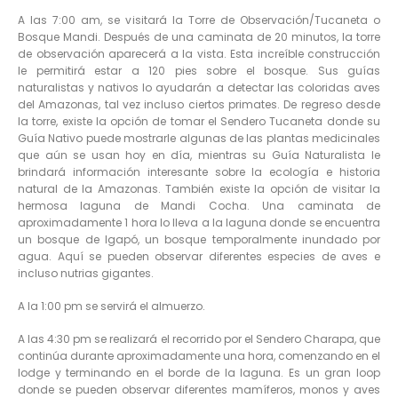
A las 7:00 am, se visitará la Torre de Observación/Tucaneta o
Bosque Mandi. Después de una caminata de 20 minutos, la torre
de observación aparecerá a la vista. Esta increíble construcción
le permitirá estar a 120 pies sobre el bosque. Sus guías
naturalistas y nativos lo ayudarán a detectar las coloridas aves
del Amazonas, tal vez incluso ciertos primates. De regreso desde
la torre, existe la opción de tomar el Sendero Tucaneta donde su
Guía Nativo puede mostrarle algunas de las plantas medicinales
que aún se usan hoy en día, mientras su Guía Naturalista le
brindará información interesante sobre la ecología e historia
natural de la Amazonas. También existe la opción de visitar la
hermosa laguna de Mandi Cocha. Una caminata de
aproximadamente 1 hora lo lleva a la laguna donde se encuentra
un bosque de Igapó, un bosque temporalmente inundado por
agua. Aquí se pueden observar diferentes especies de aves e
incluso nutrias gigantes.
A la 1:00 pm se servirá el almuerzo.
A las 4:30 pm se realizará el recorrido por el Sendero Charapa, que
continúa durante aproximadamente una hora, comenzando en el
lodge y terminando en el borde de la laguna. Es un gran loop
donde se pueden observar diferentes mamíferos, monos y aves