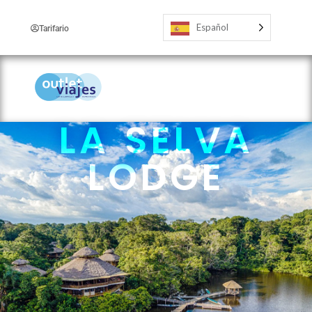
Español
Tarifario
LA SELVA
LODGE