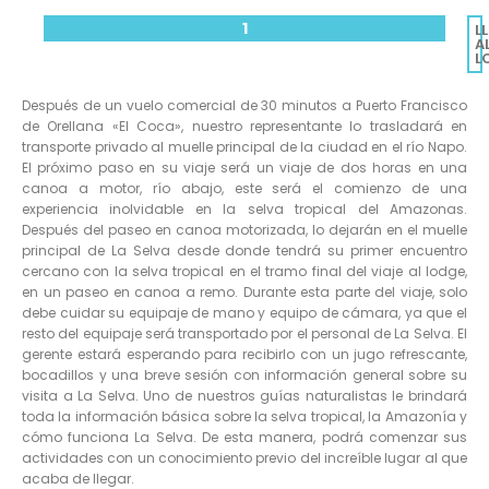
1
L
A
L
Después de un vuelo comercial de 30 minutos a Puerto Francisco
de Orellana «El Coca», nuestro representante lo trasladará en
transporte privado al muelle principal de la ciudad en el río Napo.
El próximo paso en su viaje será un viaje de dos horas en una
canoa a motor, río abajo, este será el comienzo de una
experiencia inolvidable en la selva tropical del Amazonas.
Después del paseo en canoa motorizada, lo dejarán en el muelle
principal de La Selva desde donde tendrá su primer encuentro
cercano con la selva tropical en el tramo final del viaje al lodge,
en un paseo en canoa a remo. Durante esta parte del viaje, solo
debe cuidar su equipaje de mano y equipo de cámara, ya que el
resto del equipaje será transportado por el personal de La Selva. El
gerente estará esperando para recibirlo con un jugo refrescante,
bocadillos y una breve sesión con información general sobre su
visita a La Selva. Uno de nuestros guías naturalistas le brindará
toda la información básica sobre la selva tropical, la Amazonía y
cómo funciona La Selva. De esta manera, podrá comenzar sus
actividades con un conocimiento previo del increíble lugar al que
acaba de llegar.