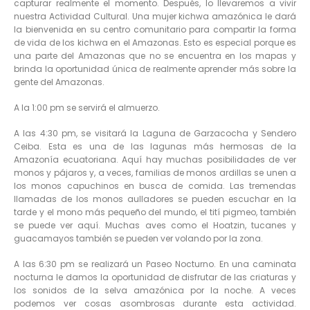
capturar realmente el momento. Después, lo llevaremos a vivir
nuestra Actividad Cultural. Una mujer kichwa amazónica le dará
la bienvenida en su centro comunitario para compartir la forma
de vida de los kichwa en el Amazonas. Esto es especial porque es
una parte del Amazonas que no se encuentra en los mapas y
brinda la oportunidad única de realmente aprender más sobre la
gente del Amazonas.
A la 1:00 pm se servirá el almuerzo.
A las 4:30 pm, se visitará la Laguna de Garzacocha y Sendero
Ceiba. Esta es una de las lagunas más hermosas de la
Amazonía ecuatoriana. Aquí hay muchas posibilidades de ver
monos y pájaros y, a veces, familias de monos ardillas se unen a
los monos capuchinos en busca de comida. Las tremendas
llamadas de los monos aulladores se pueden escuchar en la
tarde y el mono más pequeño del mundo, el tití pigmeo, también
se puede ver aquí. Muchas aves como el Hoatzin, tucanes y
guacamayos también se pueden ver volando por la zona.
A las 6:30 pm se realizará un Paseo Nocturno. En una caminata
nocturna le damos la oportunidad de disfrutar de las criaturas y
los sonidos de la selva amazónica por la noche. A veces
podemos ver cosas asombrosas durante esta actividad.