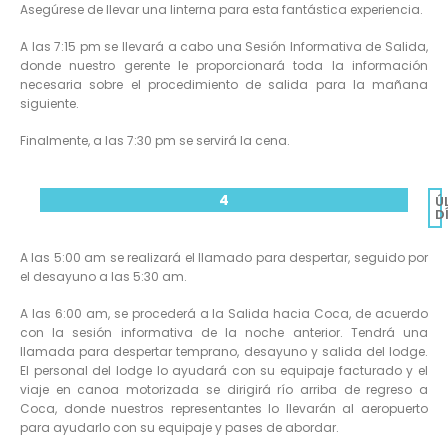
Asegúrese de llevar una linterna para esta fantástica experiencia.
A las 7:15 pm se llevará a cabo una Sesión Informativa de Salida,
donde nuestro gerente le proporcionará toda la información
necesaria sobre el procedimiento de salida para la mañana
siguiente.
Finalmente, a las 7:30 pm se servirá la cena.
4
Ú
D
A las 5:00 am se realizará el llamado para despertar, seguido por
el desayuno a las 5:30 am.
A las 6:00 am, se procederá a la Salida hacia Coca, de acuerdo
con la sesión informativa de la noche anterior. Tendrá una
llamada para despertar temprano, desayuno y salida del lodge.
El personal del lodge lo ayudará con su equipaje facturado y el
viaje en canoa motorizada se dirigirá río arriba de regreso a
Coca, donde nuestros representantes lo llevarán al aeropuerto
para ayudarlo con su equipaje y pases de abordar.