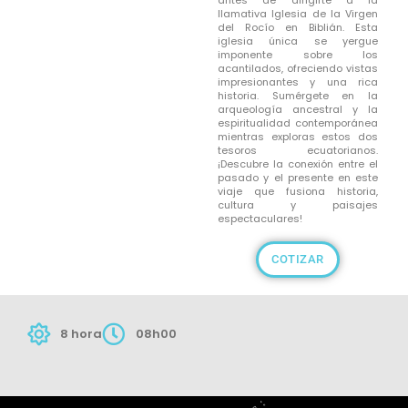
antes de dirigirte a la
llamativa Iglesia de la Virgen
del Rocío en Biblián. Esta
iglesia única se yergue
imponente sobre los
acantilados, ofreciendo vistas
impresionantes y una rica
historia. Sumérgete en la
arqueología ancestral y la
espiritualidad contemporánea
mientras exploras estos dos
tesoros ecuatorianos.
¡Descubre la conexión entre el
pasado y el presente en este
viaje que fusiona historia,
cultura y paisajes
espectaculares!
COTIZAR
8 hora
08h00