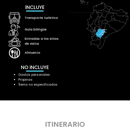
INCLUYE
Transporte turístico
Guía bilingüe
Entradas a los sitios
de visita
Almuerzo
NO INCLUYE
Gastos personales
Propinas
Ítems no especificados
ITINERARIO