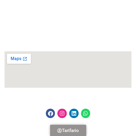
Horarios de atención
Lunes a Viernes – 9h00 a 17h30.
Dirección
República del Salvador N34-127 y Suiza – Edif. Murano Plaza, piso 11.
Siguénos
Tarifario