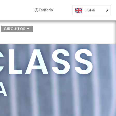
Tarifarío
English
CIRCUITOS
CLASS
A