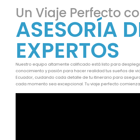
Un Viaje Perfecto co
ASESORÍA D
EXPERTOS
Nuestro equipo altamente calificado está listo para despleg
conocimiento y pasión para hacer realidad tus sueños de via
Ecuador, cuidando cada detalle de tu itinerario para asegu
cada momento sea excepcional. Tu viaje perfecto comienza