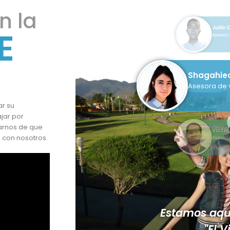
n la
Shaga
E
Asesor
Victor Za
Asesor de v
ar su
jar por
rarnos de que
Julio
 con nosotros.
Asesor 
Estamos aqu
"El 