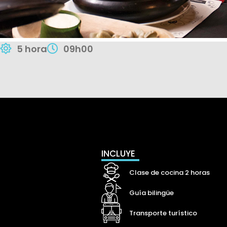
5 hora
09h00
INCLUYE
Clase de cocina 2 horas
Guía bilingüe
Transporte turístico