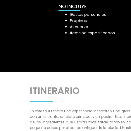
NO INCLUYE
Gastos personales
Propinas
Almuerzo
Ítems no especificados
ITINERARIO
En este tour tendrá una experiencia diferente y una gra
con un entrante, un plato principal y un postre. Esta in
de los ingredientes que usarás más tarde, también c
pequeño paseo por el casco antiguo de la ciudad hasta 