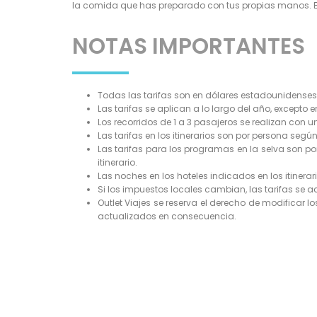
la comida que has preparado con tus propias manos. E
NOTAS IMPORTANTES
Todas las tarifas son en dólares estadounidenses
Las tarifas se aplican a lo largo del año, excepto 
Los recorridos de 1 a 3 pasajeros se realizan con 
Las tarifas en los itinerarios son por persona segú
Las tarifas para los programas en la selva son po
itinerario.
Las noches en los hoteles indicados en los itinera
Si los impuestos locales cambian, las tarifas se ac
Outlet Viajes se reserva el derecho de modificar l
actualizados en consecuencia.