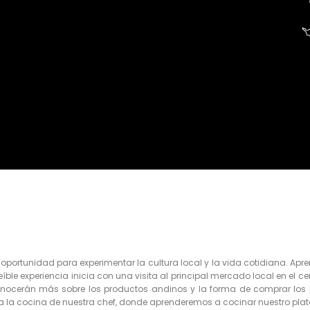
n oportunidad para experimentar la cultura local y la vida cotidiana. A
creíble experiencia inicia con una visita al principal mercado local en e
onocerán más sobre los productos andinos y la forma de comprar los
la cocina de nuestra chef, donde aprenderemos a cocinar nuestro plato t