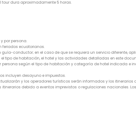
l tour dura aproximadamente 5 horas.
 y por persona.
en feriados ecuatorianos.
un guía-conductor; en el caso de que se requiera un servicio diferente, ap
n el tipo de habitación, el hotel y las actividades detalladas en este doc
r persona según el tipo de habitación y categoría de hotel indicada e i
rios incluyen desayuno e impuestos.
tualizarán y los operadores turísticos serán informados y los itinerarios
os itinerarios debido a eventos imprevistos o regulaciones nacionales. Los