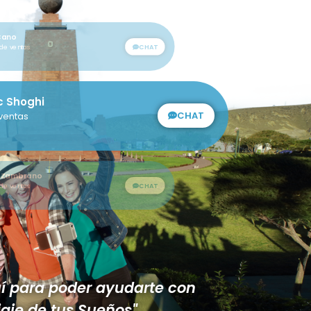
hiec Shoghi
CHAT
a de ventas
mbrano
CHAT
entas
 Cano
CHAT
de ventas
í para poder ayudarte con
Viaje de tus Sueños"