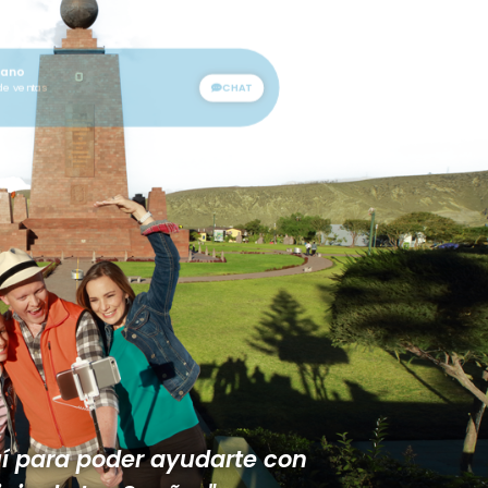
hiec Shoghi
CHAT
a de ventas
o
CHAT
entas
í para poder ayudarte con