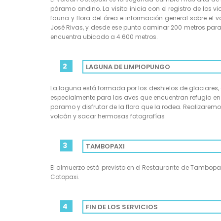
páramo andino. La visita inicia con el registro de los v
fauna y flora del área e información general sobre el v
José Rivas, y desde ese punto caminar 200 metros para 
encuentra ubicado a 4.600 metros.
2
LAGUNA DE LIMPIOPUNGO
La laguna está formada por los deshielos de glaciares, 
especialmente para las aves que encuentran refugio en e
paramo y disfrutar de la flora que la rodea. Realizar
volcán y sacar hermosas fotografías
3
TAMBOPAXI
El almuerzo está previsto en el Restaurante de Tambopax
Cotopaxi.
4
FIN DE LOS SERVICIOS