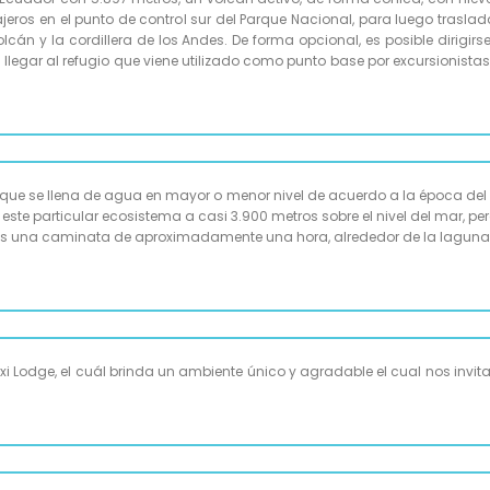
iajeros en el punto de control sur del Parque Nacional, para luego trasla
olcán y la cordillera de los Andes. De forma opcional, es posible dirigi
llegar al refugio que viene utilizado como punto base por excursionista
que se llena de agua en mayor o menor nivel de acuerdo a la época del a
ste particular ecosistema a casi 3.900 metros sobre el nivel del mar, p
emos una caminata de aproximadamente una hora, alrededor de la laguna 
i Lodge, el cuál brinda un ambiente único y agradable el cual nos invita