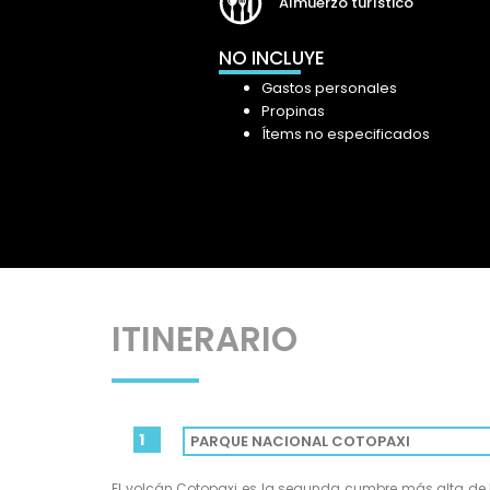
Almuerzo turístico
NO INCLUYE
Gastos personales
Propinas
Ítems no especificados
ITINERARIO
1
PARQUE NACIONAL COTOPAXI
El volcán Cotopaxi es la segunda cumbre más alta de 