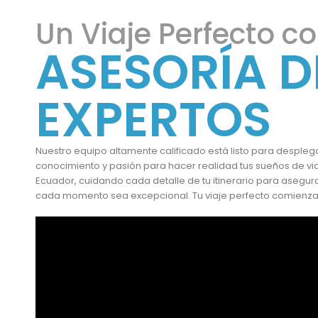
Un Viaje Perfecto co
ASESORÍA D
EXPERTOS
Nuestro equipo altamente calificado está listo para despleg
conocimiento y pasión para hacer realidad tus sueños de via
Ecuador, cuidando cada detalle de tu itinerario para asegu
cada momento sea excepcional. Tu viaje perfecto comienza