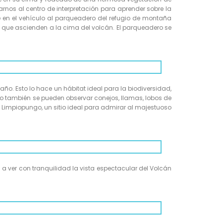
darnos al centro de interpretación para aprender sobre la
rse en el vehículo al parqueadero del refugio de montaña
s que ascienden a la cima del volcán. El parqueadero se
ño. Esto lo hace un hábitat ideal para la biodiversidad,
ero también se pueden observar conejos, llamas, lobos de
Limpiopungo, un sitio ideal para admirar al majestuoso
 a ver con tranquilidad la vista espectacular del Volcán