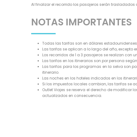
Al finalizar el recorrido los pasajeros serán trasladados 
NOTAS IMPORTANTES
Todas las tarifas son en dólares estadounidenses
Las tarifas se aplican a lo largo del año, excepto 
Los recorridos de 1 a 3 pasajeros se realizan con 
Las tarifas en los itinerarios son por persona segú
Las tarifas para los programas en la selva son po
itinerario.
Las noches en los hoteles indicados en los itinera
Si los impuestos locales cambian, las tarifas se ac
Outlet Viajes se reserva el derecho de modificar l
actualizados en consecuencia.