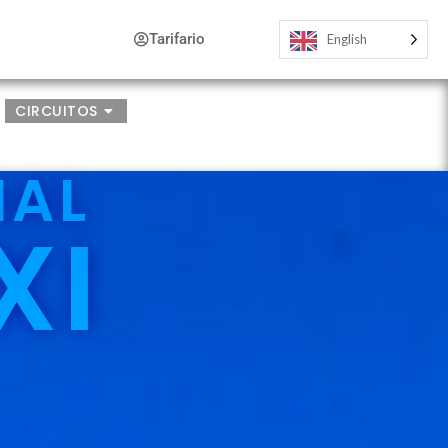
Tarifario
English
CIRCUITOS
NAL
XI