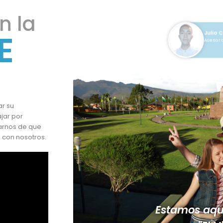
n la
Shaga
E
Asesor
Julio Can
Asesor de v
ar su
jar por
rarnos de que
 con nosotros.
Estamos aqu