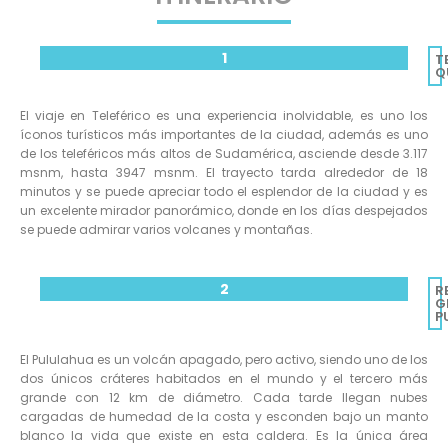
1
T
Q
El viaje en Teleférico es una experiencia inolvidable, es uno los
íconos turísticos más importantes de la ciudad, además es uno
de los teleféricos más altos de Sudamérica, asciende desde 3.117
msnm, hasta 3947 msnm. El trayecto tarda alrededor de 18
minutos y se puede apreciar todo el esplendor de la ciudad y es
un excelente mirador panorámico, donde en los días despejados
se puede admirar varios volcanes y montañas.
2
R
G
P
El Pululahua es un volcán apagado, pero activo, siendo uno de los
dos únicos cráteres habitados en el mundo y el tercero más
grande con 12 km de diámetro. Cada tarde llegan nubes
cargadas de humedad de la costa y esconden bajo un manto
blanco la vida que existe en esta caldera. Es la única área