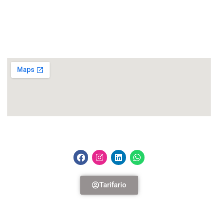
Lunes a Viernes – 9h00 a 17h30
Dirección
República del Salvador N34-127 y Suiza – Edif. Murano Plaza, piso 11.
Siguénos
Tarifario
Terminos y condiciones |