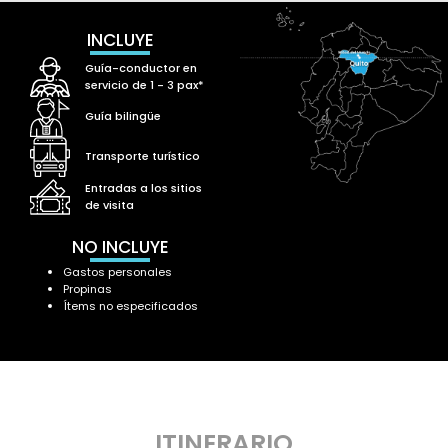
INCLUYE
Guía-conductor en
servicio de 1 - 3 pax*
Guía bilingüe
Transporte turístico
Entradas a los sitios
de visita
NO INCLUYE
Gastos personales
Propinas
Ítems no especificados
ITINERARIO