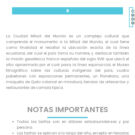
5
C
M
D
M
La Ciudad Mitad del Mundo es un complejo cultural que
comprende el monumento a la Mitad del Mundo, el cual tiene
como finalidad el resaltar la ubicación exacta de la línea
ecuatorial, del cual el país toma su nombre, y destacar también
la misión geodésica franco-española del siglo XVIII que ubicó el
sitio aproximado por el cual pasa la línea equinoccial, el Museo
Etnográfico sobre las culturas indígenas del país, cuatro
pabellones con exposiciones permanentes, un Planetario, una
maqueta de Quito colonial en miniatura, tiendas de artesanías y
restaurantes de comida típica.
NOTAS IMPORTANTES
Todas las tarifas son en dólares estadounidenses y por
persona.
Las tarifas se aplican a lo largo del año, excepto en feriados