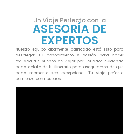
Un Viaje Perfecto con la
ASESORÍA DE
EXPERTOS
Nuestro equipo altamente calificado está listo para
desplegar su conocimiento y pasión para hacer
realidad tus sueños de viajar por Ecuador, cuidando
cada detalle de tu itinerario para asegurarnos de que
cada momento sea excepcional. Tu viaje perfecto
comienza con nosotros.