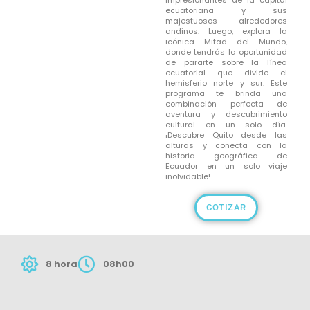
impresionantes de la capital
ecuatoriana y sus
majestuosos alrededores
andinos. Luego, explora la
icónica Mitad del Mundo,
donde tendrás la oportunidad
de pararte sobre la línea
ecuatorial que divide el
hemisferio norte y sur. Este
programa te brinda una
combinación perfecta de
aventura y descubrimiento
cultural en un solo día.
¡Descubre Quito desde las
alturas y conecta con la
historia geográfica de
Ecuador en un solo viaje
inolvidable!
COTIZAR
8 hora
08h00