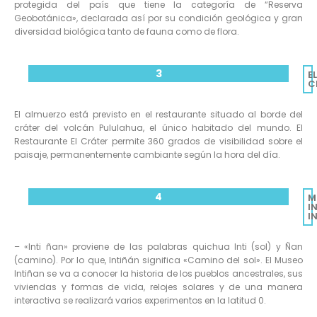
protegida del país que tiene la categoría de “Reserva
Geobotánica», declarada así por su condición geológica y gran
diversidad biológica tanto de fauna como de flora.
3
EL
C
El almuerzo está previsto en el restaurante situado al borde del
cráter del volcán Pululahua, el único habitado del mundo. El
Restaurante El Cráter permite 360 grados de visibilidad sobre el
paisaje, permanentemente cambiante según la hora del día.
4
M
I
I
– «Inti ñan» proviene de las palabras quichua Inti (sol) y Ñan
(camino). Por lo que, Intiñán significa «Camino del sol». El Museo
Intiñan se va a conocer la historia de los pueblos ancestrales, sus
viviendas y formas de vida, relojes solares y de una manera
interactiva se realizará varios experimentos en la latitud 0.